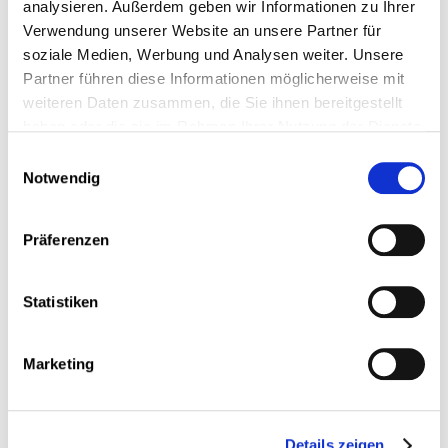
analysieren. Außerdem geben wir Informationen zu Ihrer
Verwendung unserer Website an unsere Partner für
Hoffmann
Nico
soziale Medien, Werbung und Analysen weiter. Unsere
LCGB
Partner führen diese Informationen möglicherweise mit
weiteren Daten zusammen, die Sie ihnen bereitgestellt
haben oder die sie im Rahmen Ihrer Nutzung der Dienste
gesammelt haben.
Juchem
Patrick
Einwilligungsauswahl
Notwendig
LCGB
Präferenzen
Koch
Ursula
Statistiken
ALEBA
Marketing
Lambert
Raphaël
OGBL
Details zeigen