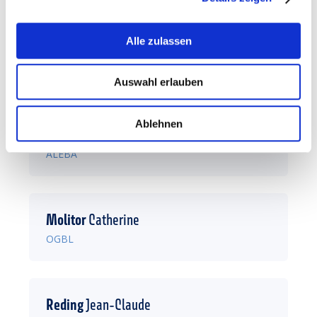
Alle zulassen
Lomel
Francis
LCGB
Auswahl erlauben
Ablehnen
Mendolia
Roberto
ALEBA
Molitor
Catherine
OGBL
Reding
Jean-Claude