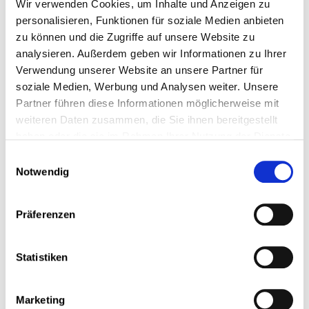
Wir verwenden Cookies, um Inhalte und Anzeigen zu
Alle Gesetzesvorschläge der CSL
personalisieren, Funktionen für soziale Medien anbieten
zu können und die Zugriffe auf unsere Website zu
analysieren. Außerdem geben wir Informationen zu Ihrer
Alle Jahre
Verwendung unserer Website an unsere Partner für
soziale Medien, Werbung und Analysen weiter. Unsere
Partner führen diese Informationen möglicherweise mit
weiteren Daten zusammen, die Sie ihnen bereitgestellt
haben oder die sie im Rahmen Ihrer Nutzung der Dienste
02 Juli 2026
gesammelt haben.
Einwilligungsauswahl
Salaire social minimum qualifié
Notwendig
Document
Präferenzen
Statistiken
29 März 2021
La préservation du niveau des pensions
Marketing