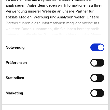
analysieren. Außerdem geben wir Informationen zu Ihrer
Verwendung unserer Website an unsere Partner für
23 Mai 2025
soziale Medien, Werbung und Analysen weiter. Unsere
Ein Praktikum absolvieren oder als Schüler oder
Partner führen diese Informationen möglicherweise mit
Student arbeiten
weiteren Daten zusammen, die Sie ihnen bereitgestellt
haben oder die sie im Rahmen Ihrer Nutzung der Dienste
DE
FR
EN
gesammelt haben.
Einwilligungsauswahl
Notwendig
LU
Präferenzen
28 April 2025
Statistiken
Urlaub und finanzielle Beihilfen für die
Weiterbildung
Marketing
DE
FR
EN