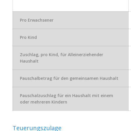
Pro Erwachsener
Pro Kind
Zuschlag, pro Kind, für Alleinerziehender
Haushalt
Pauschalbetrag für den gemeinsamen Haushalt
Pauschalzuschlag für ein Haushalt mit einem
oder mehreren Kindern
Teuerungszulage