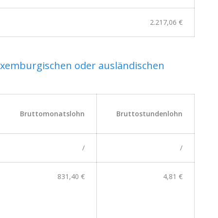
2.217,06 €
luxemburgischen oder ausländischen
Bruttomonatslohn
Bruttostundenlohn
/
/
831,40 €
4,81 €