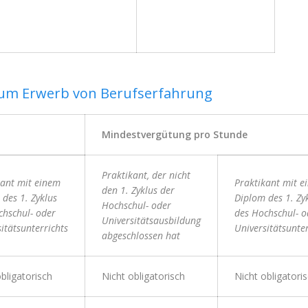
zum Erwerb von Berufserfahrung
Mindestvergütung pro Stunde
Praktikant, der nicht
kant mit einem
Praktikant mit e
den 1. Zyklus der
des 1. Zyklus
Diplom des 1. Zy
Hochschul- oder
chschul- oder
des Hochschul- o
Universitätsausbildung
itätsunterrichts
Universitätsunter
abgeschlossen hat
bligatorisch
Nicht obligatorisch
Nicht obligatori