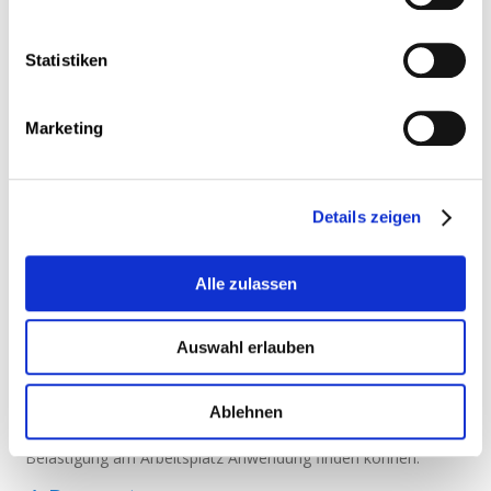
Verhalten seitens des Arbeitgebers, eines
Arbeitnehmers, eines Kunden oder eines
Lieferanten ablehnt oder akzeptiert, wird
Statistiken
explizit oder implizit als Grundlage für eine
Entscheidung verwendet, die die Rechte dieser
Person im Bereich berufliche Bildung,
Marketing
Beschäftigung, Erhaltung des Arbeitsplatzes,
Beförderung, Gehalt oder jede andere
Entscheidung im Zusammenhang mit der
Beschäftigung berührt;
Details zeigen
Ein solches Verhalten für die Person, die von
diesem Verhalten betroffen ist, ein
einschüchterndes, feindliches, entwürdigendes,
erniedrigendes oder beleidigendes Umfeld
Alle zulassen
schafft“. (Das betreffende Verhalten kann
physischer, verbaler oder nonverbaler Art sein)
Auswahl erlauben
Die Sonderformen der diskriminierenden Belästigung (Gesetz
vom 28. November 2006) und des Stalkings (Gesetz vom 5.
Juni 2009 über das „Stalking”-Phänomen) sind Gegenstand
Ablehnen
gesonderter Gesetze, die auch auf bestimmte Fälle der
Belästigung am Arbeitsplatz Anwendung finden können.