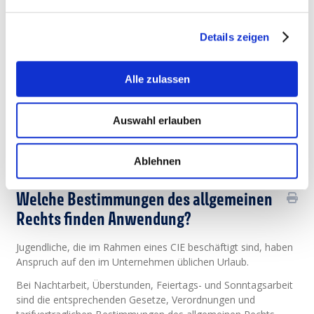
Anspruch auf 130% des sozialen Mindestlohns für
unqualifizierte Arbeitnehmer.
Details zeigen
Die Entschädigung unterliegt den für Löhne vorgesehenen
Steuern und Sozialabgaben.
Der Arbeitgeberanteil an den Sozialabgaben geht weiterhin zu
Alle zulassen
Lasten des Beschäftigungsfonds.
Dem Arbeitgeber ist es freigestellt, dem jungen
Auswahl erlauben
Arbeitsuchenden eine Leistungsprämie zu entrichten, die
seitens des Beschäftigungsfonds nicht erstattet wird.
Ablehnen
Gesetzestext
Welche Bestimmungen des allgemeinen
Rechts finden Anwendung?
Jugendliche, die im Rahmen eines CIE beschäftigt sind, haben
Anspruch auf den im Unternehmen üblichen Urlaub.
Bei Nachtarbeit, Überstunden, Feiertags- und Sonntagsarbeit
sind die entsprechenden Gesetze, Verordnungen und