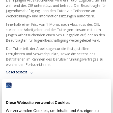
Dem jungen Arbeitsuchenden wird ein Tutor zugeteilt, der ihn
während des CIE unterstützt und betreut. Der Beauftragte für
Jugendbeschäftigung kann den Tutor zur Teilnahme an
Weiterbildungs- und Informationssitzungen auffordern.
Innerhalb einer Frist von 1 Monat nach Abschluss des CIE,
stellen der Arbeitgeber und der Tutor gemeinsam mit dem
jungen Arbeitsuchenden einen Schulungsplan auf, der an den
Beauftragten für Jugendbeschäftigung weitergeleitet wird.
Der Tutor teilt der Arbeitsagentur die festgestellten
Fertigkeiten und Schwachpunkte, sowie die seitens des
Betroffenen im Rahmen des Berufseinführungsvertrages zu
erzielenden Fortschritte mit.
Gesetzestext
Wie wird der junge Arbeitsuchende
beurteilt?
Das Arbeitsamt (die Arbeitsagentur), der Arbeitgeber und der
Diese Webseite verwendet Cookies
Tutor beurteilen den jungen Arbeitsuchenden 6 Monate nach
Wir verwenden Cookies, um Inhalte und Anzeigen zu
Vertragsbeginn und 8 Wochen vor Vertragsende.