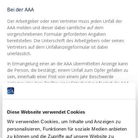
Bei der AAA
Der Arbeitgeber oder sein Vertreter muss jeden Unfall der
AAA melden und dieser dabei sämtliche auf dem
vorgeschriebenen Formular geforderten Angaben
bereitstellen. Die Unterschrift des Arbeitgebers oder seines
Vertreters auf dem Unfallanzeigeformular ist dabei
unerlässlich.
In Ermangelung einer an die AAA übermittelten Anzeige kann
die Person, die bestätigt, einem Unfall zum Opfer gefallen zu
sein, innerhalb einer Frist von einem Jahr Beschwerde
einlegen. Vor dem Treffen einer Entscheidung fordert die AAA
die Stellungnahme der Person an, der die Anzeige obliegt.
Die Ablehnung der Einstufung eines seitens des Arbeitgebers
angezeigten Unfalls als Arbeits- oder Wegeunfall ist
Diese Webseite verwendet Cookies
Gegenstand einer Entscheidung der AAA, gegen die Berufung
eingelegt werden kann. Diese Entscheidung wird dem
Wir verwenden Cookies, um Inhalte und Anzeigen zu
Unfallopfer mitgeteilt.
personalisieren, Funktionen für soziale Medien anbieten
zu können und die Zugriffe auf unsere Website zu