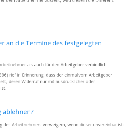
, der dem Arbeitnehmer zusteht, wird diesem die Differenz
r an die Termine des festgelegten
rbeitnehmer als auch für den Arbeitgeber verbindlich.
86) rief in Erinnerung, dass der einmal vom Arbeitgeber
tellt, deren Widerruf nur mit ausdrücklicher oder
st.
g ablehnen?
g des Arbeitnehmers verweigern, wenn dieser unvereinbar ist: