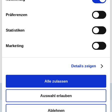
Präferenzen
Kollektive Arbeitsbeziehungen
Statistiken
MEHR
Marketing
Details zeigen
Alle zulassen
CSL
LLLC
CEFOS
Kontakt
Jobs
Anmeldung Newsletter
Auswahl erlauben
Impressum
Datenschutz
Whistleblower
Ablehnen