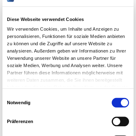
Nationalpolitik
Diese Webseite verwendet Cookies
Wir verwenden Cookies, um Inhalte und Anzeigen zu
Alle Jahre
personalisieren, Funktionen für soziale Medien anbieten
zu können und die Zugriffe auf unsere Website zu
analysieren. Außerdem geben wir Informationen zu Ihrer
Verwendung unserer Website an unsere Partner für
01 April 2022
soziale Medien, Werbung und Analysen weiter. Unsere
Le Fonds de compensation : Un changement de
Partner führen diese Informationen möglicherweise mit
paradigme s’impose !
weiteren Daten zusammen, die Sie ihnen bereitgestellt
haben oder die sie im Rahmen Ihrer Nutzung der Dienste
Document
gesammelt haben.
Einwilligungsauswahl
Notwendig
Präferenzen
14 Mai 2020
La stratégie de sortie de la crise : pour une