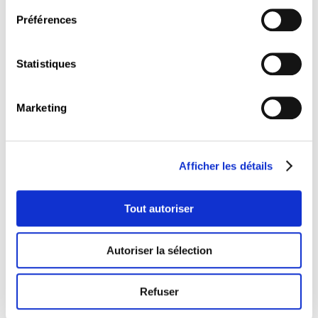
détachant et de son représentant effectif ;
l’identité de la personne morale ou physique
Préférences
déterminée librement et clairement par
l’entreprise détachante, présente sur le
territoire luxembourgeois, qui sera la personne
Statistiques
de référence pour communiquer avec l’ITM ;
la durée prévue du détachement, ainsi que les
dates prévues pour le début et la fin du
Marketing
détachement, conformément au contrat de
prestation de services ;
l’adresse ou les adresses des lieux de travail au
Grand-Duché de Luxembourg ;
la nature des services ;
Afficher les détails
le nom, prénom, lieu de résidence habituelle,
date de naissance, nationalité et profession du
salarié détaché ;
Tout autoriser
la qualité dans laquelle les salariés sont
engagés dans l’entreprise et la profession ou
l’occupation à laquelle ils y sont régulièrement
Autoriser la sélection
affectés, ainsi que l’activité qu’ils exercent lors
du détachement à Luxembourg ;
les données d’identification et l’adresse du
Refuser
maître d’ouvrage, du donneur d’ordre, de
l’entreprise sous-traitante, de leurs