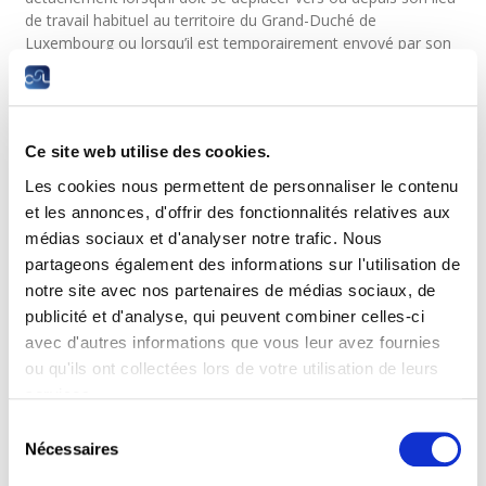
de travail habituel au territoire du Grand-Duché de
Luxembourg ou lorsqu’il est temporairement envoyé par son
employeur de ce lieu de travail habituel vers un autre lieu de
travail.
Base légale
Ce site web utilise des cookies.
Quelles sont les démarches à accomplir
Les cookies nous permettent de personnaliser le contenu
pour détacher un salarié sur le territoire
et les annonces, d'offrir des fonctionnalités relatives aux
luxembourgeois ?
médias sociaux et d'analyser notre trafic. Nous
partageons également des informations sur l'utilisation de
L’entreprise doit, au plus tard lors du commencement des
notre site avec nos partenaires de médias sociaux, de
travaux sur territoire luxembourgeois, sans préjudice de la
publicité et d'analyse, qui peuvent combiner celles-ci
possibilité d’une déclaration antérieure décidée par l’entreprise
avec d'autres informations que vous leur avez fournies
détachante, en informer l’
Inspection du travail et des mines
(
ITM), en lui communiquant, sur la plateforme électronique
ou qu'ils ont collectées lors de votre utilisation de leurs
destinée à cet effet, les éléments indispensables à l’obtention
services.
du badge social ainsi qu’au contrôle légal à effectuer par l’ITM
Sélection
:
Nécessaires
du
les données d’identification de l’employeur
consentement