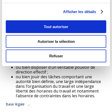
cependant faire l’objet d’une convention collective particulière.
Afficher les détails
Base légale
Qu‘est-ce qu‘un cadre supérieur ?
Tout autoriser
Est cadre supérieur, le salarié qui dispose d’une rémunération
nettement plus élevée que les autres employés de
Autoriser la sélection
l’entreprise, rémunération qui tient compte du temps
nécessaire à l’accomplissement des fonctions.
Refuser
En sus le cadre supérieur doit :
ou bien disposer d’un véritable pouvoir de
direction effectif ;
ou bien jouir des tâches comportant une
autorité bien définie, une large indépendance
dans l’organisation du travail et une large
liberté des horaires du travail et notamment
l’absence de contraintes dans les horaires.
Base légale