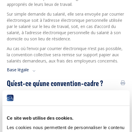
appropriés de leurs lieux de travail.
Sur simple demande du salarié, elle sera envoyée par courrier
électronique soit à l’adresse électronique personnelle utilisée
par le salarié sur le lieu de travail, soit, en cas d’accord du
salarié, à l’adresse électronique personnelle du salarié à son
domicile ou son lieu de rési­dence.
Au cas où l’envoi par courrier électronique n’est pas possible,
la convention collective sera remise sur support papier aux
salariés demandeurs, aux frais des employeurs concernés.
Base légale
Qu’est-ce qu’une convention-cadre ?
Sur décision des parties contractantes, une convention
collective de travail qui s’applique à un groupement ou un
ensemble d’entreprises ou d’employeurs, à un secteur ou à
une branche d’activité, peut être qualifiée de convention-
Ce site web utilise des cookies.
cadre, à condition que la convention collective prévoie
expressément :
Les cookies nous permettent de personnaliser le contenu