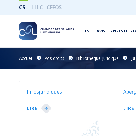
CSL
LLLC
CEFOS
CSL
AVIS
PRISES DE P
Accueil
Vos droits
Bibliothèque juridique
Ju
Infosjuridiques
Aperç
LIRE
LIRE