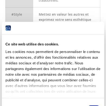
traditionnels.
#Style
Mettez en valeur les autres et
exprimez votre sens esthétique
Les métiers de la mode, de la
beauté et du conseil en image
offrent un cadre professionnel aux
personnes créatives, sociables et
Ce site web utilise des cookies.
sensibles aux tendances. Au delà de
l’esthétique, ils jouent un rôle
Les cookies nous permettent de personnaliser le contenu
important pour créer de la
et les annonces, d'offrir des fonctionnalités relatives aux
confiance en soi de la clientèle.
médias sociaux et d'analyser notre trafic. Nous
partageons également des informations sur l'utilisation de
notre site avec nos partenaires de médias sociaux, de
#Manage
Surveillez, analysez, améliorez
Ces métiers situés dans les secteurs
publicité et d'analyse, qui peuvent combiner celles-ci
du commerce, du tourisme et de la
avec d'autres informations que vous leur avez fournies
logistique s’appuient sur un sens
ou qu'ils ont collectées lors de votre utilisation de leurs
développé du contact, de
services.
l’organisation et de la
Sélection