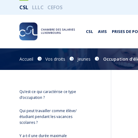
CSL
LLLC
CEFOS
CSL
AVIS
PRISES DE P
Accueil
Vos droits
Jeunes
Occupation d’él
Qu’est-ce qui caractérise ce type
d’occupation ?
Qui peut travailler comme élève/
étudiant pendant les vacances
scolaires ?
Y a-t-il une durée maximale