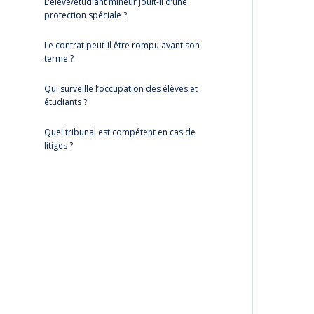
L’élève/étudiant mineur jouit-il d’une
protection spéciale ?
Le contrat peut-il être rompu avant son
terme ?
Qui surveille l’occupation des élèves et
étudiants ?
Quel tribunal est compétent en cas de
litiges ?