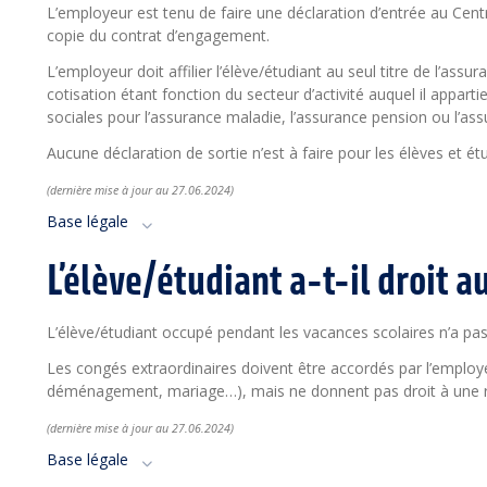
L’employeur est tenu de faire une déclaration d’entrée au Cent
copie du contrat d’engagement.
L’employeur doit affilier l’élève/étudiant au seul titre de l’assu
cotisation étant fonction du secteur d’activité auquel il appart
sociales pour l’assurance maladie, l’assurance pension ou l’a
Aucune déclaration de sortie n’est à faire pour les élèves et ét
(dernière mise à jour a
u 27.06
.2024)
Base légale
L’élève/étudiant a-t-il droit a
L’élève/étudiant occupé pendant les vacances scolaires n’a pas
Les congés extraordinaires doivent être accordés par l’employe
déménagement, mariage…), mais ne donnent pas droit à une 
(dernière mise à jour a
u 27.06
.2024)
Base légale