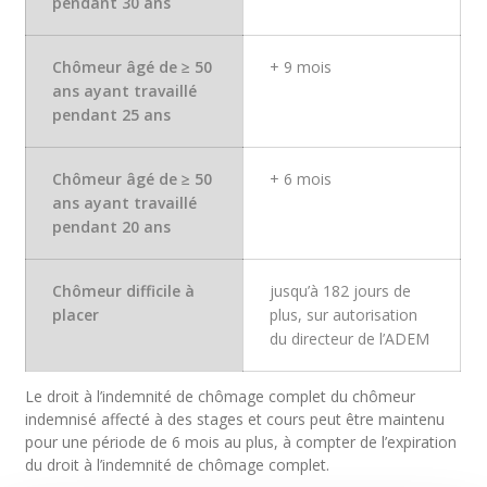
pendant 30 ans
Chômeur âgé de
≥
50
+ 9 mois
ans ayant travaillé
pendant 25 ans
Chômeur âgé de
≥
50
+ 6 mois
ans ayant travaillé
pendant 20 ans
Chômeur difficile à
jusqu’à 182 jours de
placer
plus
,
sur autorisation
du directeur de l’ADEM
Le droit à l’indemnité de chômage complet du chômeur
indemnisé affecté à des stages et cours peut être maintenu
pour une période de 6 mois au plus, à compter de l’expiration
du droit à l’indemnité de chômage complet.