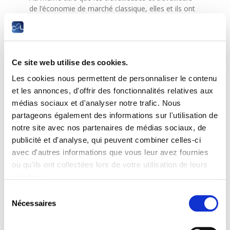
de l’économie de marché classique, elles et ils ont
droit :
au salaire social minimum légal
à une durée de travail réglementée
Ce site web utilise des cookies.
à un congé payé
Les cookies nous permettent de personnaliser le contenu
à une assurance sociale, etc.
et les annonces, d'offrir des fonctionnalités relatives aux
médias sociaux et d'analyser notre trafic. Nous
La CSL a élaboré une
proposition de loi
à cette fin
partageons également des informations sur l'utilisation de
et a lancé une campagne de sensibilisation pour
rendre les citoyens attentifs à la situation précaire
notre site avec nos partenaires de médias sociaux, de
dans laquelle se trouvent ces personnes.
publicité et d'analyse, qui peuvent combiner celles-ci
avec d'autres informations que vous leur avez fournies
Découvrez la proposition de loi de
ou qu'ils ont collectées lors de votre utilisation de leurs
la CSL « Travail par
services.
l’intermédiaire d’une
Sélection
plateforme »
Nécessaires
du
consentement