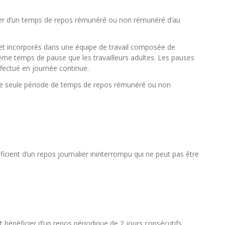
icier d’un temps de repos rémunéré ou non rémunéré d’au
et incorporés dans une équipe de travail composée de
u même temps de pause que les travailleurs adultes. Les pauses
ffectué en journée continue.
’une seule période de temps de repos rémunéré ou non
icient d’un repos journalier ininterrompu qui ne peut pas être
 bénéficier d’un repos périodique de 2 jours consécutifs,