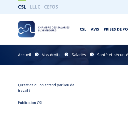
CSL
LLLC
CEFOS
CSL
AVIS
PRISES DE P
Accueil
Vos droits
Salariés
Santé et sécurité
Qu'est-ce qu'on entend par lieu de
travail ?
Publication CSL