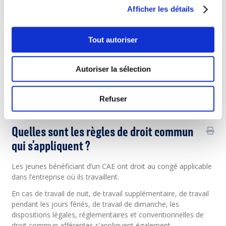
bachelor ou master a droit à 130% du salaire social minimum
Afficher les détails
pour travailleurs non qualifiés.
L’indemnité est soumise aux charges sociales et fiscales
prévues en matière de salaires.
Tout autoriser
La part patronale des charges sociales reste à charge du
Fonds pour l’emploi.
Autoriser la sélection
Le promoteur peut, à titre facultatif, verser au jeune une
prime de mérite non remboursable par le Fonds pour l’emploi.
Refuser
Base légale
Quelles sont les règles de droit commun
qui s’appliquent ?
Les jeunes bénéficiant d’un CAE ont droit au congé applicable
dans l’entreprise où ils travaillent.
En cas de travail de nuit, de travail supplémentaire, de travail
pendant les jours fériés, de travail de dimanche, les
dispositions légales, réglementaires et conventionnelles de
droit commun afférentes s’appliquent également.