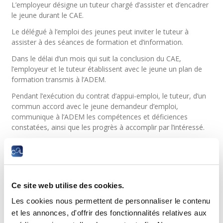
L’employeur désigne un tuteur chargé d’assister et d’encadrer
le jeune durant le CAE.
Le délégué à l’emploi des jeunes peut inviter le tuteur à
assister à des séances de formation et d’information.
Dans le délai d’un mois qui suit la conclusion du CAE,
l’employeur et le tuteur établissent avec le jeune un plan de
formation transmis à l’ADEM.
Pendant l’exécution du contrat d’appui-emploi, le tuteur, d’un
commun accord avec le jeune demandeur d’emploi,
communique à l’ADEM les compétences et déficiences
constatées, ainsi que les progrès à accomplir par l’intéressé.
Le délégué à l’emploi des jeunes est habilité à procéder à des
visites des lieux de travail afin de s’assurer de la bonne
exécution du contrat.
Base légale
Ce site web utilise des cookies.
Comment est évalué le jeune ?
Les cookies nous permettent de personnaliser le contenu
et les annonces, d'offrir des fonctionnalités relatives aux
L’Agence pour le développement de l’emploi ainsi que le