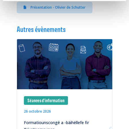
Présentation - Olivier de Schutter
Autres évènements
Séances d'information
26 octobre 2026
1
)
Formatiounscongé a -bäihëllefe fir
C