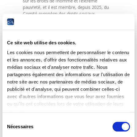
sur les droits de l’homme et l’extrême
pauvreté, et il est membre, depuis 2025, du
Comité européen des droits sociaux.
Thème de la conférence :
Ce site web utilise des cookies.
La redéfinition post-fordiste du travail amène
une précarisation accrue, des horaires
Les cookies nous permettent de personnaliser le contenu
variables, et une accélération des rythmes de
et les annonces, d'offrir des fonctionnalités relatives aux
travail. Les impacts sur la santé mentale des
médias sociaux et d'analyser notre trafic. Nous
travailleurs et travailleuses commence à être
partageons également des informations sur l'utilisation de
mieux compris.
notre site avec nos partenaires de médias sociaux, de
Un cercle vicieux s’amorce, dans lequel des
publicité et d'analyse, qui peuvent combiner celles-ci
conditions de travail difficiles amènent la
avec d'autres informations que vous leur avez fournies
dépression et l’anxiété, ce qui en retour
ou qu'ils ont collectées lors de votre utilisation de leurs
fragilise les victimes, qui seront moins
services.
productives et verront leur situation
professionnelle se dégrader.
Sélection
Nécessaires
du
Les inégalités sociales et les menaces que
font peser la mondialisation et
consentement