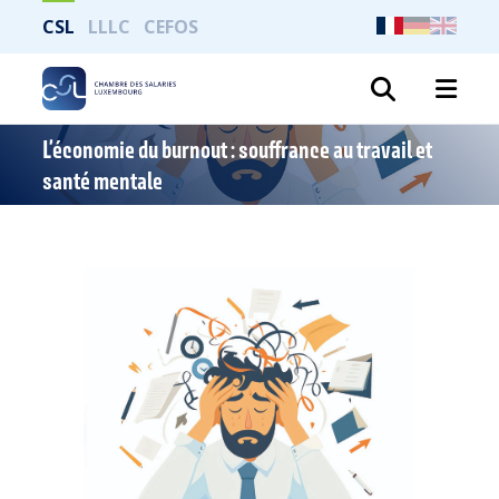
CSL
LLLC
CEFOS
Recher
L’économie du burnout : souffrance au travail et
santé mentale