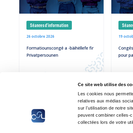
Séances d'information
Séance
26 octobre 2026
19 octo
Formatiounscongé a -bäihëllefe fir
Congés 
Privatpersounen
pour pa
LIRE
LIRE
Ce site web utilise des co
Les cookies nous permetten
relatives aux médias socia
sur l'utilisation de notre 
peuvent combiner celles-ci
collectées lors de votre uti
CSL
LLLC
CEFOS