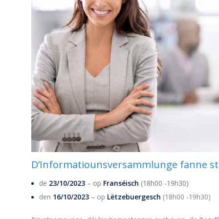
D’Informatiounsversammlunge fanne sta
de
23/10/2023
– op
Franséisch
(18h00 -19h30)
den
16/10/2023
– op
Lëtzebuergesch
(18h00 -19h30)