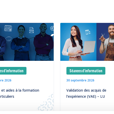
s d'information
Séances d'information
bre 2026
30 septembre 2026
et aides à la formation
Validation des acquis de
rticuliers
l’expérience (VAE) – LU