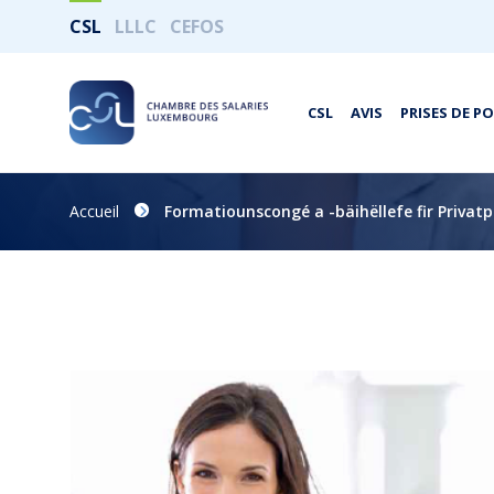
CSL
LLLC
CEFOS
CSL
AVIS
PRISES DE P
Accueil
Formatiounscongé a -bäihëllefe fir Privat