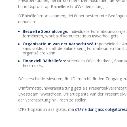
Privatpersounen, déi hir Kompetenzen ausbauen, de Beruff w
hunn Usproch op Bäihëllefe fir d’Weiderbildung.
D’Bäihëllefsmoossnamen, déi ënner bestëmmte Bedéngunge
unhuelen:
Bezuelte Spezialcongé:
Individuelle Formatiounscongé
forméieren, woubäi d’Remuneratioun iwwerholl gëtt
Organisatioun vun der Aarbechtszäit:
perséinlecht A
sans solde, fir datt de Salarié seng Formatioun en fonct
organiséiere kann
Finanziell Bäihëllefen:
steierlech Ofsetzbarkeet, finanzi
Erasmus+…
Déi verschidde Mesuren, fir d’Demarchë fir den Zougang zu
D’Informatiounsveranstaltung gëtt als Presentiel-Veranstal
Livestream iwwerdroen. D’Participantë vun der Presentiel-V
der Veranstaltung hir Froen ze stellen.
D’Participatioun ass gratis, mä
d’Umeldung ass obligatores