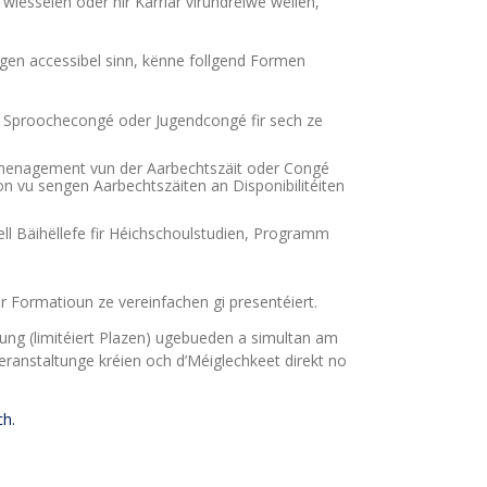
iesselen oder hir Karriär virundreiwe wëllen,
n accessibel sinn, kënne follgend Formen
, Sproochecongé oder Jugendcongé fir sech ze
menagement vun der Aarbechtszäit oder Congé
ion vu sengen Aarbechtszäiten an Disponibilitéiten
ell Bäihëllefe fir Héichschoulstudien, Programm
r Formatioun ze vereinfachen gi presentéiert.
tung (limitéiert Plazen) ugebueden a simultan am
eranstaltunge kréien och d’Méiglechkeet direkt no
ch.