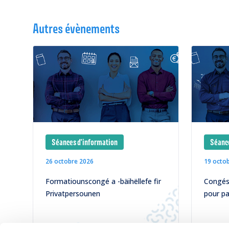
Autres évènements
Séances d'information
Séance
26 octobre 2026
19 octo
Formatiounscongé a -bäihëllefe fir
Congés 
Privatpersounen
pour pa