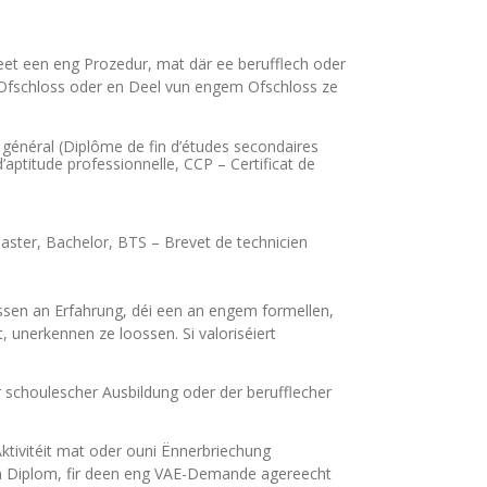
teet een eng Prozedur, mat där ee berufflech oder
n Ofschloss oder en Deel vun engem Ofschloss ze
général (Diplôme de fin d’études secondaires
aptitude professionnelle, CCP – Certificat de
Master, Bachelor, BTS – Brevet de technicien
ëssen an Erfahrung, déi een an engem formellen,
 unerkennen ze loossen. Si valoriséiert
er schoulescher Ausbildung oder der berufflecher
ktivitéit mat oder ouni Ënnerbriechung
en Diplom, fir deen eng VAE-Demande agereecht