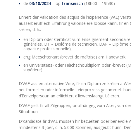
de
03/10/2024
– op
franséisch
(18h00 – 19h30)
Ënnert der Validation des acquis de l’expérience (VAE) vers
ausserberufflech Erfahrung valoriséiere loosse kann, fir e
kréien, d. h.:
en Diplom oder Certificat vum Enseignement secondaire 
générales, DT – Diplôme de technicien, DAP – Diplôme d’
capacité professionnelle),
eng Meeschterkart (brevet de maîtrise) am Handwierk,
en Universitéits- oder Héichschouldiplom oder -brevet (
supérieur).
D’VAE ass en alternative Wee, fir en Diplom ze kréien a W
net formellen oder informelle Léierprozess gesammelt huet,
d’Eenzelpersoun an erliichtert d’liewenslaangt Léieren.
D’VAE gëllt fir all Zilgruppen, onofhängeg vum Alter, vun d
Situatioun.
D’Kandidate fir d’VAE mussen hir bezuelten oder benevole A
mindestens 3 Joer, d. h. 5.000 Stonnen, ausgeübt hunn. D