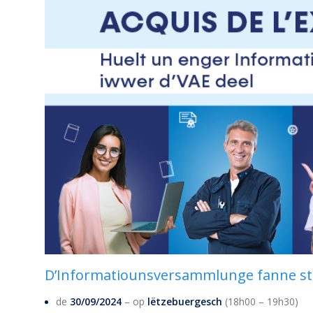
D’Informatiounsversammlunge fanne sta
de
30/09/2024
– op
lëtzebuergesch
(18h00 – 19h30)