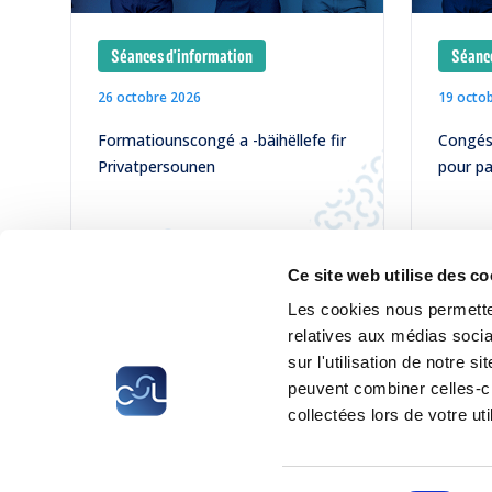
Séances d'information
Séance
26 octobre 2026
19 octo
Formatiounscongé a -bäihëllefe fir
Congés 
Privatpersounen
pour pa
LIRE
LIRE
Ce site web utilise des co
Les cookies nous permetten
relatives aux médias socia
sur l'utilisation de notre 
peuvent combiner celles-ci
collectées lors de votre uti
CSL
LLLC
CEFOS