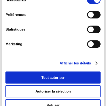
la Chambre de Commerce, la Chambre des
du
Fonctionnaires et Employés Publics, la Chambre
consentement
des Métiers, la Chambre des Salariés, l’INFPC et
Préférences
le Ministère de l’Éducation nationale, de
l’Enfance et de la Jeunesse.
Statistiques
Autres évènements
Marketing
Afficher les détails
Tout autoriser
Autoriser la sélection
Séances d'information
Refuser