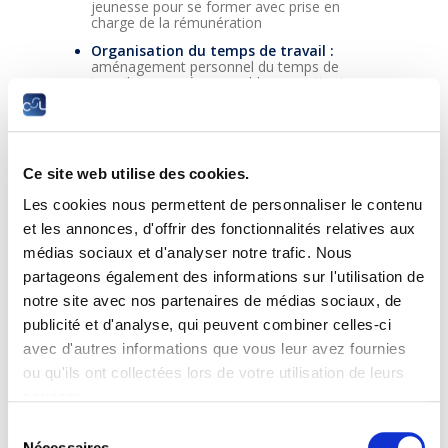
jeunesse pour se former avec prise en
charge de la rémunération
Organisation du temps de travail :
aménagement personnel du temps de
travail ou congé sans solde permettant au
salarié d’organiser sa formation en
fonction de ses horaires de travail et de
ses disponibilités
Aides financières :
déductibilité fiscale,
Ce site web utilise des cookies.
aides financières pour études supérieures,
programme Erasmus+…
Les cookies nous permettent de personnaliser le contenu
et les annonces, d'offrir des fonctionnalités relatives aux
Les différentes mesures seront présentées
médias sociaux et d'analyser notre trafic. Nous
afin de faciliter les démarches d’accès à la
partageons également des informations sur l'utilisation de
formation.
notre site avec nos partenaires de médias sociaux, de
La séance d’information est organisée en
publicité et d'analyse, qui peuvent combiner celles-ci
présentiel (places limitées) et diffusée
avec d'autres informations que vous leur avez fournies
simultanément en livestream. Les participants
ou qu'ils ont collectées lors de votre utilisation de leurs
en présentiel auront la possibilité de poser
leurs questions directement après la séance.
services.
Sélection
En partenariat avec la Chambre d’Agriculture,
Nécessaires