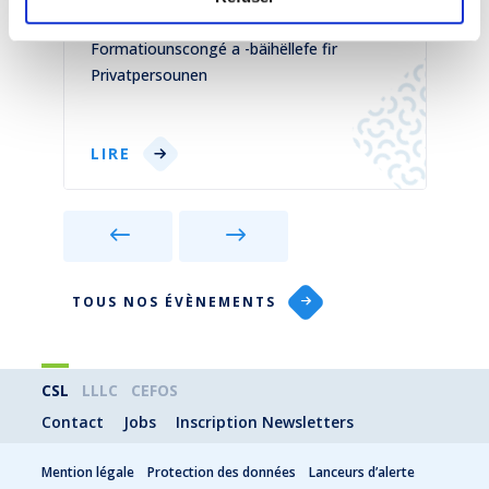
26 octobre 2026
1
)
Formatiounscongé a -bäihëllefe fir
C
Privatpersounen
p
LIRE
TOUS NOS ÉVÈNEMENTS
CSL
LLLC
CEFOS
Contact
Jobs
Inscription Newsletters
Mention légale
Protection des données
Lanceurs d’alerte