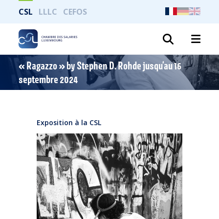
CSL
LLLC
CEFOS
Recher
« Ragazzo » by Stephen D. Rohde jusqu’au 16
septembre 2024
Exposition à la CSL