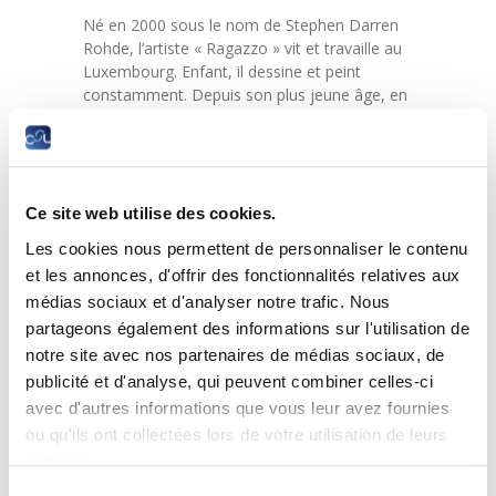
Né en 2000 sous le nom de Stephen Darren
Rohde, l’artiste « Ragazzo » vit et travaille au
Luxembourg. Enfant, il dessine et peint
constamment. Depuis son plus jeune âge, en
tant qu’artiste autodidacte, il a développé son
style en taguant mais aussi en créant des
graffitis dans les rues et chez lui.
Il s’inspire également de l’histoire de l’art et
Ce site web utilise des cookies.
intègre ces références historiques dans son
travail. En outre, il fait preuve d’une approche
Les cookies nous permettent de personnaliser le contenu
unique en collectionnant et en réinterprétant
et les annonces, d'offrir des fonctionnalités relatives aux
parfois des œuvres à sa manière, ce qui
médias sociaux et d'analyser notre trafic. Nous
ajoute de la profondeur à son expression
partageons également des informations sur l'utilisation de
artistique.
notre site avec nos partenaires de médias sociaux, de
En tant qu’artiste contemporain, il franchit
publicité et d'analyse, qui peuvent combiner celles-ci
également les frontières entre l’art moderne
avec d'autres informations que vous leur avez fournies
et la culture de la rue, qu’il présente lors
ou qu'ils ont collectées lors de votre utilisation de leurs
d’expositions dans son pays et à l’étranger.
services.
Sélection