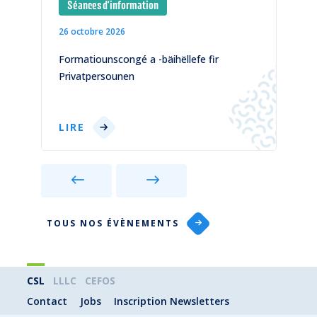
Séances d'information
26 octobre 2026
1
)
Formatiounscongé a -bäihëllefe fir
C
Privatpersounen
p
LIRE
TOUS NOS ÉVÈNEMENTS
CSL
LLLC
CEFOS
Contact
Jobs
Inscription Newsletters