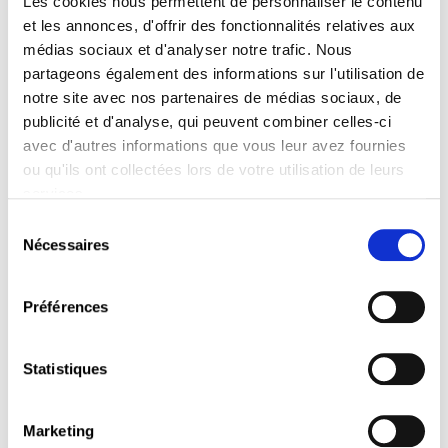
Les cookies nous permettent de personnaliser le contenu
vous.
et les annonces, d'offrir des fonctionnalités relatives aux
médias sociaux et d'analyser notre trafic. Nous
partageons également des informations sur l'utilisation de
Programme :
notre site avec nos partenaires de médias sociaux, de
Après une introduction par le sociologue
publicité et d'analyse, qui peuvent combiner celles-ci
Fernand
Fehlen
, discuteront avec le public :
avec d'autres informations que vous leur avez fournies
Guy
Heintz
, ancien directeur de
ou qu'ils ont collectées lors de votre utilisation de leurs
l‘administration fiscale
services.
Zoë
Nastasi
, future politologue (forum)
Sélection
Dylan
Theis
, économiste à la Chambre des
Nécessaires
du
salariés (CSL)
consentement
Marc
Wagener
, directeur de l’Union des
Entreprises Luxembourgeoises (UEL)
Préférences
Jürgen
Stoldt
(forum)
Statistiques
En savoir plus
Marketing
La discussion se déroulera en langue