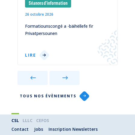
Séances d'information
26 octobre 2026
1
)
Formatiounscongé a -bäihëllefe fir
C
Privatpersounen
p
LIRE
TOUS NOS ÉVÈNEMENTS
CSL
LLLC
CEFOS
Contact
Jobs
Inscription Newsletters