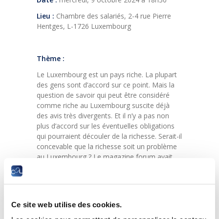
Lieu :
Chambre des salariés, 2-4 rue Pierre
Hentges, L-1726 Luxembourg
Thème :
Le Luxembourg est un pays riche. La plupart
des gens sont d’accord sur ce point. Mais la
question de savoir qui peut être considéré
comme riche au Luxembourg suscite déjà
des avis très divergents. Et il n’y a pas non
plus d’accord sur les éventuelles obligations
qui pourraient découler de la richesse. Serait-il
concevable que la richesse soit un problème
au Luxembourg ? Le magazine forum avait
discuté de ces questions dans son numéro de
juillet.
Le 9 octobre, forum et Improof, la
plateforme de débats de la Chambre des
Ce site web utilise des cookies.
salariés, souhaitent approfondir le sujet avec