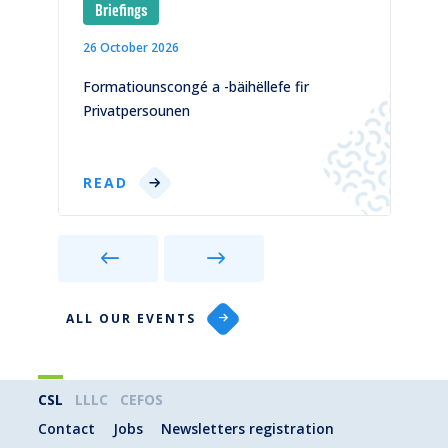
Briefings
26 October 2026
1
)
Formatiounscongé a -bäihëllefe fir
C
Privatpersounen
p
READ
ALL OUR EVENTS
CSL
LLLC
CEFOS
Contact
Jobs
Newsletters registration