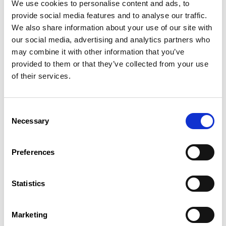
We use cookies to personalise content and ads, to
vous.
provide social media features and to analyse our traffic.
We also share information about your use of our site with
Programme :
our social media, advertising and analytics partners who
may combine it with other information that you’ve
Après une introduction par le sociologue
provided to them or that they’ve collected from your use
Fernand
Fehlen
, discuteront avec le public :
of their services.
Guy
Heintz
, ancien directeur de
l‘administration fiscale
Zoë
Nastasi
, future politologue (forum)
Consent
Dylan
Theis
, économiste à la Chambre des
Necessary
Selection
salariés (CSL)
Marc
Wagener
, directeur de l’Union des
Entreprises Luxembourgeoises (UEL)
Preferences
Jürgen
Stoldt
(forum)
Statistics
En savoir plus
Marketing
La discussion se déroulera en langue