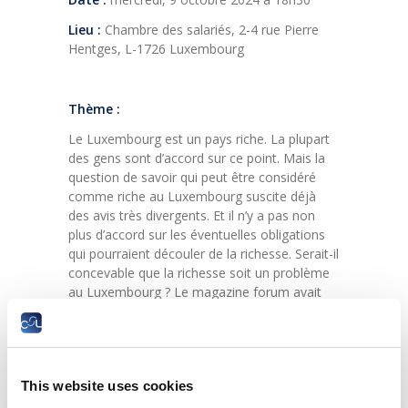
Lieu :
Chambre des salariés, 2-4 rue Pierre
Hentges, L-1726 Luxembourg
Thème :
Le Luxembourg est un pays riche. La plupart
des gens sont d’accord sur ce point. Mais la
question de savoir qui peut être considéré
comme riche au Luxembourg suscite déjà
des avis très divergents. Et il n’y a pas non
plus d’accord sur les éventuelles obligations
qui pourraient découler de la richesse. Serait-il
concevable que la richesse soit un problème
au Luxembourg ? Le magazine forum avait
discuté de ces questions dans son numéro de
juillet.
Le 9 octobre, forum et Improof, la
plateforme de débats de la Chambre des
This website uses cookies
salariés, souhaitent approfondir le sujet avec