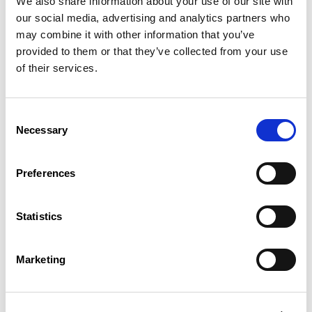
We also share information about your use of our site with
our social media, advertising and analytics partners who
Proposition de loi N°8770
may combine it with other information that you’ve
Droit des sociétés
provided to them or that they’ve collected from your use
of their services.
Texte du projet
Consent
Necessary
Selection
Projet de loi N°8775
Crédits d’impôt
Preferences
Texte du projet
Statistics
Marketing
Projet de loi N°8795
Compensation financière temporaire sur le
mazout