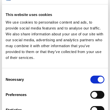
CSL - Résumé
This website uses cookies
We use cookies to personalise content and ads, to
infas - Rapport FR
provide social media features and to analyse our traffic.
We also share information about your use of our site with
infas - Rapport DE
our social media, advertising and analytics partners who
may combine it with other information that you’ve
uni.lu - Zwischenbericht
provided to them or that they’ve collected from your use
of their services.
Consent
01 December 2019
Necessary
Selection
Quality of Work Index Luxembourg 2019
CSL - Présentation des résultats
Preferences
CSL - Résumé
Statistics