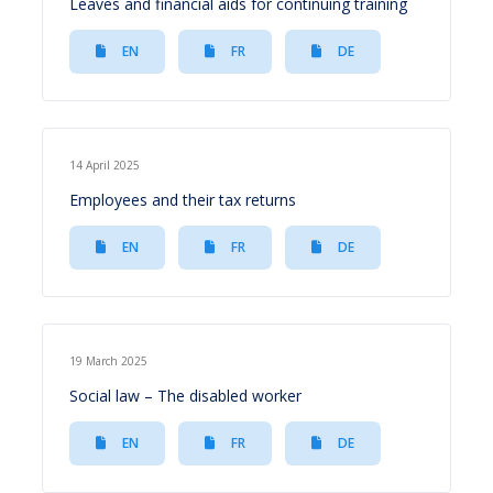
Leaves and financial aids for continuing training
EN
FR
DE
14 April 2025
Employees and their tax returns
EN
FR
DE
19 March 2025
Social law – The disabled worker
EN
FR
DE