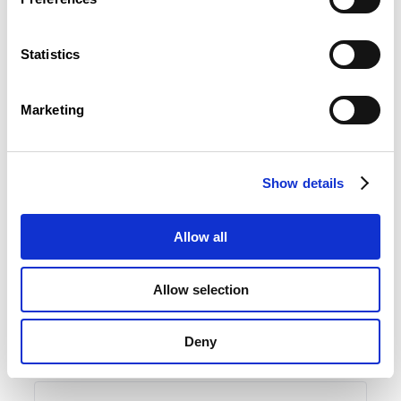
01 March 2024
Leaves and financial aids for continuing training
Statistics
EN
FR
DE
Marketing
12 February 2024
Show details
Practical Guide for the staff delegation – Stress
at work, psychological harassment, aggression,
burnout…
Allow all
…act to prevent psychosocial risks
Allow selection
EN
FR
DE
Deny
Summary