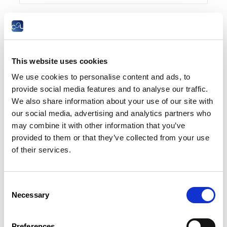
24 April 2024
Dialogue – Panorama social 2024
This website uses cookies
FR
We use cookies to personalise content and ads, to
provide social media features and to analyse our traffic.
We also share information about your use of our site with
Résumé
our social media, advertising and analytics partners who
may combine it with other information that you’ve
provided to them or that they’ve collected from your use
18 March 2024
of their services.
Séminaires en un coup d’œil – Programme 2024
FR
Consent
Necessary
Selection
Preferences