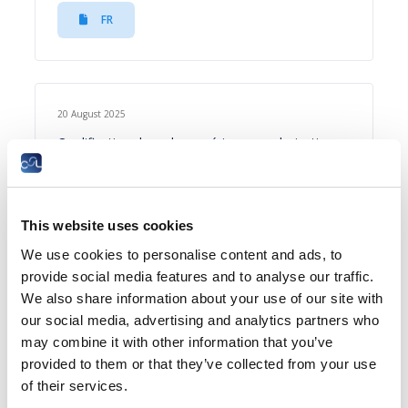
FR
20 August 2025
Qualification de cadre supérieur : revalorisation
professionnelle ou cadeau empoisonné ? | Droit
social en pratique N°1-2025
FR
This website uses cookies
We use cookies to personalise content and ads, to
provide social media features and to analyse our traffic.
We also share information about your use of our site with
08 May 2024
our social media, advertising and analytics partners who
may combine it with other information that you’ve
Qu’advient-il du contrat de travail en cas de décès
provided to them or that they’ve collected from your use
de l’employeur ? | Droit social en pratique N°1-
2024
of their services.