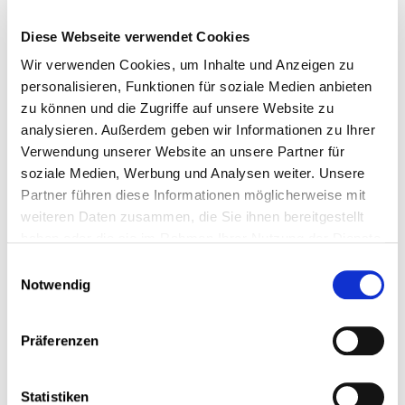
Improof, die Debattenplattform der
Arbeitnehmerkammer (CSL), das
Diese Webseite verwendet Cookies
Thema mit Ihnen vertiefen.
Wir verwenden Cookies, um Inhalte und Anzeigen zu
personalisieren, Funktionen für soziale Medien anbieten
Programm:
zu können und die Zugriffe auf unsere Website zu
analysieren. Außerdem geben wir Informationen zu Ihrer
Nach einer Einleitung durch den
Verwendung unserer Website an unsere Partner für
Soziologen Fernand Fehlen
soziale Medien, Werbung und Analysen weiter. Unsere
diskutieren mit dem Publikum:
Partner führen diese Informationen möglicherweise mit
Guy Heintz, ehem. Direktor der
weiteren Daten zusammen, die Sie ihnen bereitgestellt
Steuerverwaltung
haben oder die sie im Rahmen Ihrer Nutzung der Dienste
Zoë Nastasi, angehende
Politologin (forum)
gesammelt haben.
Einwilligungsauswahl
Dylan Theis, Ökonom bei der
Notwendig
Arbeitnehmerkammer (CSL)
Marc Wagener, Direktor der Union
des Entreprises
Präferenzen
Luxembourgeoises (UEL)
Jürgen Stoldt (forum)
Statistiken