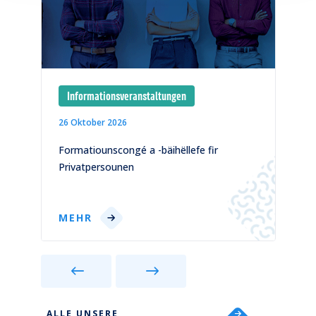
Informationsveranstaltungen
26 Oktober 2026
1
)
Formatiounscongé a -bäihëllefe fir
C
Privatpersounen
p
MEHR
ALLE UNSERE