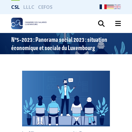
CSL
LLLC
CEFOS
Recher
N°5-2023 : Panorama social 2023 : situation
économique et sociale du Luxembourg