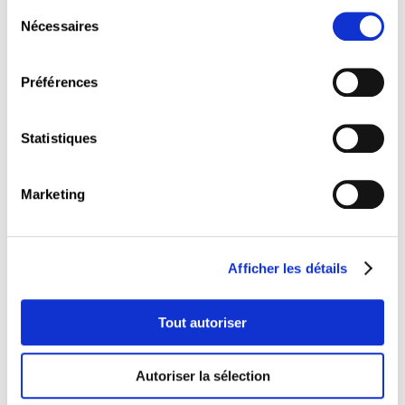
Sélection
Les participants auront la possibilité de poser
Nécessaires
du
leurs questions.
consentement
L’atelier est organisé en présentiel. La
Préférences
participation est gratuite. L’inscription est
obligatoire (places limitées).
Un lunch sandwich sera offert durant l’atelier.
Statistiques
Marketing
Autres évènements
Afficher les détails
Tout autoriser
Autoriser la sélection