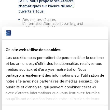
La CSL vous propose ses Ateliers
thématiques sur l’heure de midi,
ouverts à tous !
Des courtes séances
d’information/formation pour le grand
public d’environ 1h30,
sur des thèmes socio-économiques et
juridiques variés.
Lieu : Dans le bâtiment de la CSL en face des
Ce site web utilise des cookies.
Rotondes Bonnevoie
Les cookies nous permettent de personnaliser le contenu
et les annonces, d'offrir des fonctionnalités relatives aux
médias sociaux et d'analyser notre trafic. Nous
Atelier N°5 le 16 mai 2023 de 12h15 à
partageons également des informations sur l'utilisation de
13h45
notre site avec nos partenaires de médias sociaux, de
Thème : « Panorama social 2023 :
publicité et d'analyse, qui peuvent combiner celles-ci
situation économique et sociale du
Luxembourg »
avec d'autres informations que vous leur avez fournies
ou qu'ils ont collectées lors de votre utilisation de leurs
L’atelier sera animé par un/une expert(e) de la
services.
CSL.