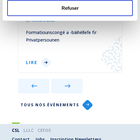
Séances d'information
Refuser
26 octobre 2026
1
)
Formatiounscongé a -bäihëllefe fir
C
Privatpersounen
p
LIRE
TOUS NOS ÉVÈNEMENTS
CSL
LLLC
CEFOS
Contact
Jobs
Inscription Newsletters