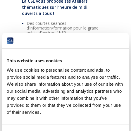
La CSL vous propose ses Ateliers
thématiques sur l’heure de midi,
ouverts à tous !
Des courtes séances
d’information/formation pour le grand
public d’environ 1h30,
sur des thèmes socio-économiques et
juridiques variés.
Lieu : Dans le bâtiment de la CSL en face des
This website uses cookies
Rotondes Bonnevoie
We use cookies to personalise content and ads, to
provide social media features and to analyse our traffic.
We also share information about your use of our site with
Atelier N°5 le 16 mai 2023 de 12h15 à
our social media, advertising and analytics partners who
13h45
Thème : « Panorama social 2023 :
may combine it with other information that you’ve
situation économique et sociale du
provided to them or that they’ve collected from your use
Luxembourg »
of their services.
L’atelier sera animé par un/une expert(e) de la
CSL.