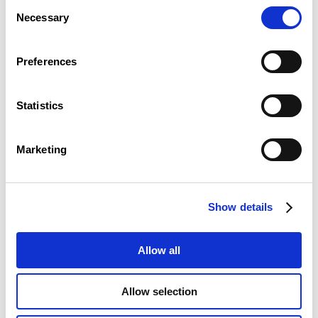
Consent
Les participants auront la possibilité de poser
Necessary
Selection
leurs questions.
L’atelier est organisé en présentiel. La
Preferences
participation est gratuite. L’inscription est
obligatoire (places limitées).
Un lunch sandwich sera offert durant l’atelier.
Statistics
Marketing
Other events
Show details
Allow all
Allow selection