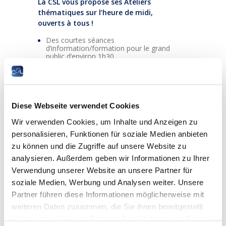
La CSL vous propose ses Ateliers
thématiques sur l’heure de midi,
ouverts à tous !
Des courtes séances
d’information/formation pour le grand
public d’environ 1h30,
sur des thèmes socio-économiques et
juridiques variés.
Lieu : Dans le bâtiment de la CSL en face des
Diese Webseite verwendet Cookies
Rotondes Bonnevoie
Wir verwenden Cookies, um Inhalte und Anzeigen zu
personalisieren, Funktionen für soziale Medien anbieten
zu können und die Zugriffe auf unsere Website zu
Atelier N°5 le 16 mai 2023 de 12h15 à
analysieren. Außerdem geben wir Informationen zu Ihrer
13h45
Thème : « Panorama social 2023 :
Verwendung unserer Website an unsere Partner für
situation économique et sociale du
soziale Medien, Werbung und Analysen weiter. Unsere
Luxembourg »
Partner führen diese Informationen möglicherweise mit
weiteren Daten zusammen, die Sie ihnen bereitgestellt
L’atelier sera animé par un/une expert(e) de la
CSL.
haben oder die sie im Rahmen Ihrer Nutzung der Dienste