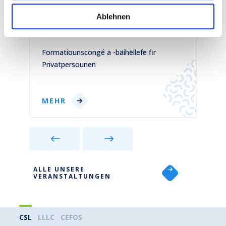
Informationsveranstaltungen
Ablehnen
26 Oktober 2026
1
)
Formatiounscongé a -bäihëllefe fir
C
Privatpersounen
p
MEHR
ALLE UNSERE
VERANSTALTUNGEN
CSL
LLLC
CEFOS