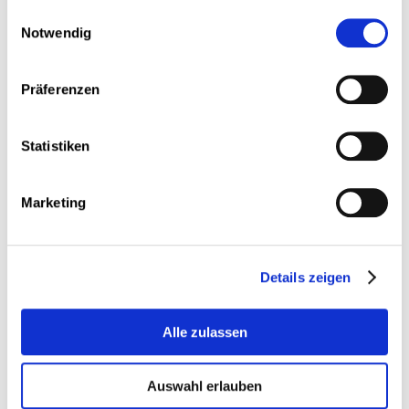
gesammelt haben.
Einwilligungsauswahl
Les participants auront la possibilité de poser
Notwendig
leurs questions.
L’atelier est organisé en présentiel. La
participation est gratuite. L’inscription est
Präferenzen
obligatoire (places limitées).
Un lunch sandwich sera offert durant l’atelier.
Statistiken
Andere Veranstaltungen
Marketing
Details zeigen
Alle zulassen
Auswahl erlauben