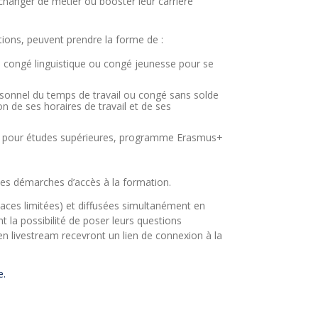
changer de métier ou booster leur carrière
tions, peuvent prendre la forme de :
, congé linguistique ou congé jeunesse pour se
nnel du temps de travail ou congé sans solde
n de ses horaires de travail et de ses
ères pour études supérieures, programme Erasmus+
 les démarches d’accès à la formation.
laces limitées) et diffusées simultanément en
t la possibilité de poser leurs questions
en livestream recevront un lien de connexion à la
e.