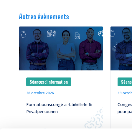
Autres évènements
Séances d'information
Séance
26 octobre 2026
19 octo
Formatiounscongé a -bäihëllefe fir
Congés 
Privatpersounen
pour pa