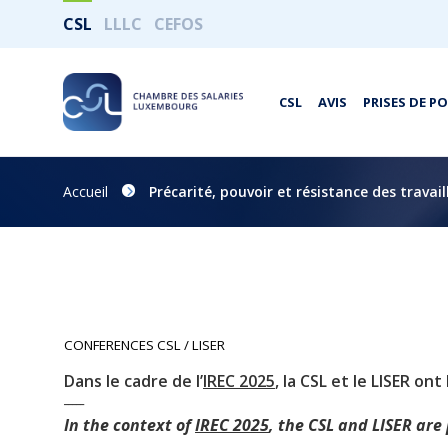
CSL
LLLC
CEFOS
CSL
AVIS
PRISES DE P
Accueil
Précarité, pouvoir et résistance des travai
CONFERENCES CSL / LISER
Dans le cadre de l’
IREC 2025
, la CSL et le LISER ont 
_____
In the context of
IREC 2025
, the CSL and LISER are 