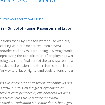
RESISTANCE: EVIDENCE
MPLES D’AMAZON ET D‘AILLEURS
ciée – School of Human Resources and Labor
 conditions faced by Amazon warehouse workers,
rporating worker experiences from several
he broader challenges surrounding low-wage work
emphasizing the consolidation of employer power
ologies. In the final part of the talk, Maite Tapia
presidential election and the return of the Trump
for workers, labor rights, and trade unions under
es sur les conditions de travail des employés des
 États-Unis, tout en intégrant également les
ravers cette perspective, elle abordera les défis
des travailleurs sur le marché du travail
onal et l’utilisation croissante des technologies