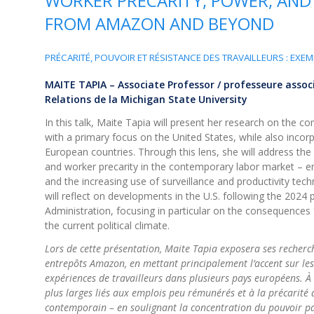
WORKER PRECARITY, POWER, AND 
FROM AMAZON AND BEYOND
PRÉCARITÉ, POUVOIR ET RÉSISTANCE DES TRAVAILLEURS : EXE
MAITE TAPIA – Associate Professor / professeure asso
Relations de la Michigan State University
In this talk, Maite Tapia will present her research on the
with a primary focus on the United States, while also inco
European countries. Through this lens, she will address t
and worker precarity in the contemporary labor market – 
and the increasing use of surveillance and productivity techn
will reflect on developments in the U.S. following the 2024 
Administration, focusing in particular on the consequences 
the current political climate.
Lors de cette présentation, Maite Tapia exposera ses recherch
entrepôts Amazon, en mettant principalement l’accent sur les
expériences de travailleurs dans plusieurs pays européens. À t
plus larges liés aux emplois peu rémunérés et à la précarité 
contemporain – en soulignant la concentration du pouvoir patr