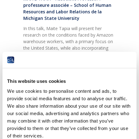
professeure associée – School of Human
Resources and Labor Relations de la
Michigan State University
In this talk, Maite Tapia will present her
research on the conditions faced by Amazon
warehouse workers, with a primary focus on
the United States, while also incorporating
worker experiences from several European
countries. Through this lens, she will address
the broader challenges surrounding low-wage
work and worker precarity in the
contemporary labor market – emphasizing
This website uses cookies
the consolidation of employer power and the
We use cookies to personalise content and ads, to
increasing use of surveillance and productivity
provide social media features and to analyse our traffic.
technologies. In the final part of the talk,
We also share information about your use of our site with
Maite Tapia will reflect on developments in
the U.S. following the 2024 presidential
our social media, advertising and analytics partners who
election and the return of the Trump
may combine it with other information that you’ve
Administration, focusing in particular on the
provided to them or that they’ve collected from your use
consequences for workers, labor rights, and
of their services.