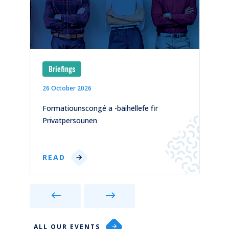
Briefings
26 October 2026
1
)
Formatiounscongé a -bäihëllefe fir
C
Privatpersounen
p
READ
ALL OUR EVENTS