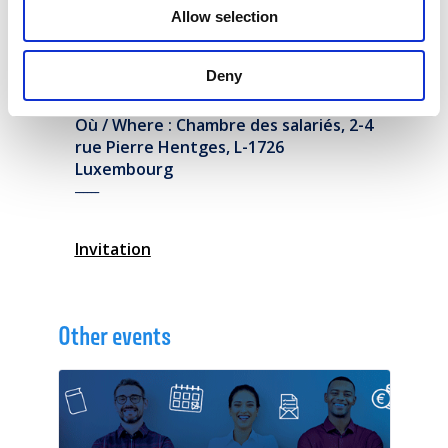
syndicats dans le climat politique actuel.
Allow selection
Conférence en langue anglaise – Traduction en français
.
Deny
______
Où / Where : Chambre des salariés, 2-4
rue Pierre Hentges, L-1726
Luxembourg
______
Invitation
Other events