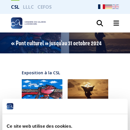
CSL
LLLC
CEFOS
Recher
« Pont culturel » jusqu’au 31 octobre 2024
Exposition à la CSL
Exposition jusqu’au 31 octobre 2024 | Visite
Ce site web utilise des cookies.