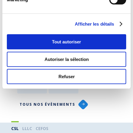
Séances d'information
26 octobre 2026
1
Afficher les détails
)
Formatiounscongé a -bäihëllefe fir
C
Tout autoriser
Privatpersounen
p
Autoriser la sélection
LIRE
Refuser
TOUS NOS ÉVÈNEMENTS
CSL
LLLC
CEFOS