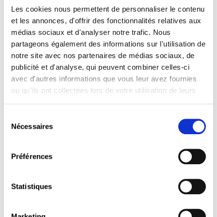
du lundi au vendredi de 8h00 à 18h00
Les cookies nous permettent de personnaliser le contenu
Les artistes :
et les annonces, d'offrir des fonctionnalités relatives aux
médias sociaux et d'analyser notre trafic. Nous
Peintures de Nelson Neves – Photos de
partageons également des informations sur l'utilisation de
Sérgio Pires
notre site avec nos partenaires de médias sociaux, de
publicité et d'analyse, qui peuvent combiner celles-ci
Plus d’informations
avec d'autres informations que vous leur avez fournies
ou qu'ils ont collectées lors de votre utilisation de leurs
services.
Autres évènements
Sélection
Nécessaires
du
consentement
Préférences
Statistiques
Marketing