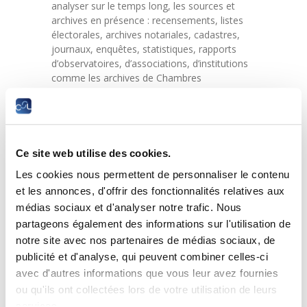
analyser sur le temps long, les sources et
archives en présence : recensements, listes
électorales, archives notariales, cadastres,
journaux, enquêtes, statistiques, rapports
d’observatoires, d’associations, d’institutions
comme les archives de Chambres
professionnelles.
Toutes ces sources fournissent des
informations sur divers espaces, acteurs et
groupes sociaux, et contribuent à évaluer la
Ce site web utilise des cookies.
répartition des richesses, les conditions de
vie, les écarts de revenus, les privilèges et
Les cookies nous permettent de personnaliser le contenu
discriminations.
et les annonces, d'offrir des fonctionnalités relatives aux
médias sociaux et d'analyser notre trafic. Nous
Comparer les inégalités – principalement de
revenu et de patrimoine – qui en découlent,
partageons également des informations sur l'utilisation de
permet de comprendre leurs évolutions entre
notre site avec nos partenaires de médias sociaux, de
e
e
le XVIII
et le XXI
siècle, à travers les ruptures
publicité et d'analyse, qui peuvent combiner celles-ci
ou phénomènes majeurs tels que la
avec d'autres informations que vous leur avez fournies
Révolution française, l’indépendance du
ou qu'ils ont collectées lors de votre utilisation de leurs
Luxembourg, l’âge industriel, les deux guerres
services.