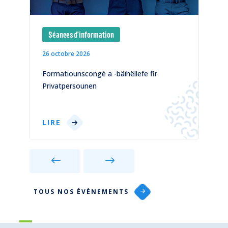
Séances d'information
26 octobre 2026
1
)
Formatiounscongé a -bäihëllefe fir
C
Privatpersounen
p
LIRE
TOUS NOS ÉVÈNEMENTS