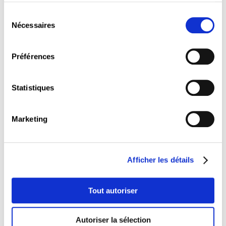
mondiales, la participation du Luxembourg à
la colonisation belge, la construction
Sélection
européenne, la troisième mondialisation et la
Nécessaires
du
financiarisation de l’économie
consentement
luxembourgeoise.
Préférences
Sans généraliser à partir de trajectoires
d’individus, de familles ou encore d’études
d’espaces urbains (Dudelange, Esch-sur-
Statistiques
Alzette, Luxembourg-ville), une histoire «
pragmatique », où l’histoire qualitative
servirait l’histoire globale quantitative,
Marketing
interroge, dans les limites des données
disponibles, le risque de fragmentation de la
société luxembourgeoise.
Afficher les détails
Présentation - Estelle Berthereau
Tout autoriser
Présentation - Kevin Goergen
Autoriser la sélection