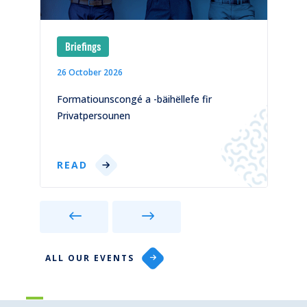
Briefings
26 October 2026
1
)
Formatiounscongé a -bäihëllefe fir
C
Privatpersounen
p
READ
ALL OUR EVENTS