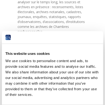
analyser sur le temps long, les sources et
archives en présence : recensements, listes
électorales, archives notariales, cadastres,
journaux, enquêtes, statistiques, rapports
d’observatoires, d’associations, d’institutions
comme les archives de Chambres
professionnelles.
Toutes ces sources fournissent des
informations sur divers espaces, acteurs et
groupes sociaux, et contribuent à évaluer la
This website uses cookies
répartition des richesses, les conditions de
vie, les écarts de revenus, les privilèges et
We use cookies to personalise content and ads, to
discriminations.
provide social media features and to analyse our traffic.
Comparer les inégalités – principalement de
We also share information about your use of our site with
revenu et de patrimoine – qui en découlent,
our social media, advertising and analytics partners who
permet de comprendre leurs évolutions entre
may combine it with other information that you’ve
e
e
le XVIII
et le XXI
siècle, à travers les ruptures
provided to them or that they’ve collected from your use
ou phénomènes majeurs tels que la
of their services.
Révolution française, l’indépendance du
Luxembourg, l’âge industriel, les deux guerres