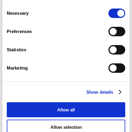
mondiales, la participation du Luxembourg à
Consent
la colonisation belge, la construction
Necessary
européenne, la troisième mondialisation et la
Selection
financiarisation de l’économie
luxembourgeoise.
Preferences
Sans généraliser à partir de trajectoires
d’individus, de familles ou encore d’études
d’espaces urbains (Dudelange, Esch-sur-
Statistics
Alzette, Luxembourg-ville), une histoire «
pragmatique », où l’histoire qualitative
servirait l’histoire globale quantitative,
Marketing
interroge, dans les limites des données
disponibles, le risque de fragmentation de la
société luxembourgeoise.
Show details
Présentation - Estelle Berthereau
Allow all
Présentation - Kevin Goergen
Allow selection