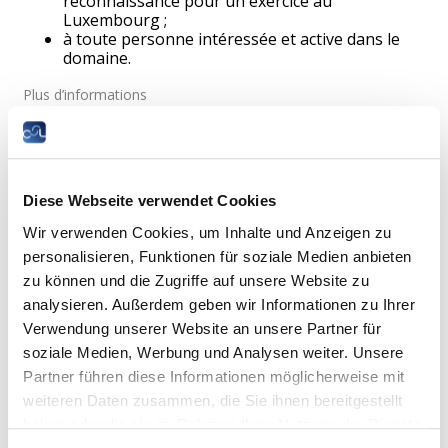
reconnaissance pour un exercice au
Luxembourg ;
à toute personne intéressée et active dans le
domaine.
Plus d’informations
Cours d’initiation à la langue
luxembourgeoise en expression orale et
Diese Webseite verwendet Cookies
compréhension de l'oral
Wir verwenden Cookies, um Inhalte und Anzeigen zu
personalisieren, Funktionen für soziale Medien anbieten
Public cible
: Ce cours est conçu pour les personnes
zu können und die Zugriffe auf unsere Website zu
majeures qui souhaitent acquérir la nationalité
analysieren. Außerdem geben wir Informationen zu Ihrer
luxembourgeoise par option et résident légalement au
Luxembourg depuis au moins 20 années.
Verwendung unserer Website an unsere Partner für
soziale Medien, Werbung und Analysen weiter. Unsere
Plus d’informations
Partner führen diese Informationen möglicherweise mit
weiteren Daten zusammen, die Sie ihnen bereitgestellt
haben oder die sie im Rahmen Ihrer Nutzung der Dienste
Cours d’initiation à la langue