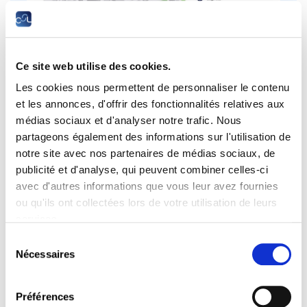
Ce site web utilise des cookies.
Les cookies nous permettent de personnaliser le contenu
et les annonces, d'offrir des fonctionnalités relatives aux
médias sociaux et d'analyser notre trafic. Nous
partageons également des informations sur l'utilisation de
notre site avec nos partenaires de médias sociaux, de
publicité et d'analyse, qui peuvent combiner celles-ci
2-4, rue Pierre Hentges L-1726 Luxembourg
avec d'autres informations que vous leur avez fournies
BP 1263 L-1012 Luxembourg
ou qu'ils ont collectées lors de votre utilisation de leurs
services.
formation@lllc.lu
Sélection
+352 27 494 600
Nécessaires
du
consentement
Préférences