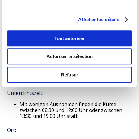
Kulinarik und Wein;
Sprachen und Sitten.
Afficher les détails
Sprache:
Die meisten Kurse werden in luxemburgischer
Tout autoriser
und/oder französischer Sprache angeboten.
Dauer:
Autoriser la sélection
variiert zwischen 1 und 3 Stunden pro Sitzung.
Ein Kurs kann je nach Thema eine oder
Refuser
mehrere Sitzungen umfassen.
Unterrichtszeit:
Mit wenigen Ausnahmen finden die Kurse
zwischen 08:30 und 12:00 Uhr oder zwischen
13:30 und 19:00 Uhr statt.
Ort: