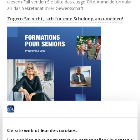
diesem Fall senden Sie bitte das ausgefüllte Anmeldeformular
an das Sekretariat Ihrer Gewerkschaft.
Zögern Sie nicht, sich für eine Schulung anzumelden!
Laden Sie den Katalog für Seniorenschulungen 2026
Ce site web utilise des cookies.
herunter oder fordern Sie ihn an, indem Sie das LLLC-