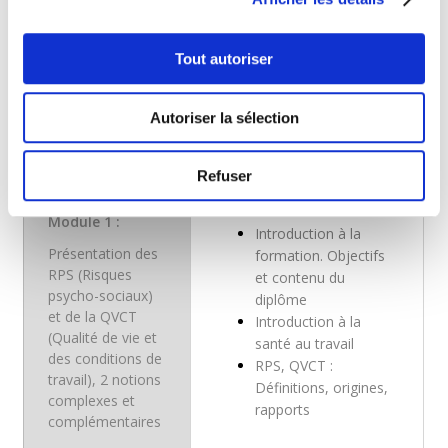
Le cursus complet en formation continue de ce DU* est
organisé sur une période d’un an.
Le diplôme sera délivré par l’Université Paris Panthéon Assas
Tout autoriser
aux candidats ayant suivi les 4 modules.
Le cursus totalise 123,5 heures de cours.
Autoriser la sélection
Modules
Contenus
Refuser
Module 1 :
Introduction à la
Présentation des
formation. Objectifs
RPS (Risques
et contenu du
psycho-sociaux)
diplôme
et de la QVCT
Introduction à la
(Qualité de vie et
santé au travail
des conditions de
RPS, QVCT :
travail), 2 notions
Définitions, origines,
complexes et
rapports
complémentaires