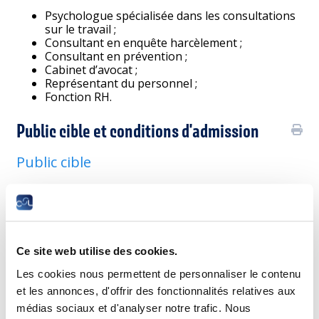
Psychologue spécialisée dans les consultations
sur le travail ;
Consultant en enquête harcèlement ;
Consultant en prévention ;
Cabinet d’avocat ;
Représentant du personnel ;
Fonction RH.
Public cible et conditions d'admission
Public cible
La formation est ouverte à des cadres impliqués dans la
prévention des risques psycho-sociaux pouvant justifier d’un
niveau BAC +3 ou d’une expérience professionnelle probante
au sein de l’entreprise.
Ce site web utilise des cookies.
Conditions d’admission
Les cookies nous permettent de personnaliser le contenu
Accès sur dossier pour les titulaires d’un
et les annonces, d'offrir des fonctionnalités relatives aux
diplôme de niveau bac +3 (180 ECTS) ou
médias sociaux et d'analyser notre trafic. Nous
pouvant justifier d’une expérience