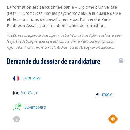
La formation est sanctionnée par le « Diplôme d’Université
(DU*) – Droit : Des risques psycho-sociaux à la qualité de vie
et des conditions de travail », émis par l’Université Paris
Panthéon-Assas, sans mention du lieu de formation.
* Le DU ne correspond ni à un diplôme de Bachelor, ni à un diplôme de Master selon
le système de Bologne, et ne peut dès lors pas donner lieu à une inscription au
registre des titres au ministère de la Recherche et de l’Enseignement supérieur.
Demande du dossier de candidature
07/01/2027
VE - SA - JE
4700 €
Luxembourg