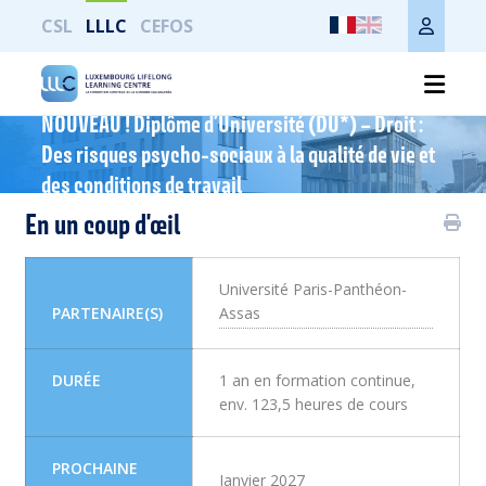
CSL
LLLC
CEFOS
NOUVEAU ! Diplôme d’Université (DU*) – Droit :
Imprimer toute la page
Des risques psycho-sociaux à la qualité de vie et
des conditions de travail
En un coup d'œil
Université Paris-Panthéon-
PARTENAIRE(S)
Assas
DURÉE
1 an en formation continue,
env. 123,5 heures de cours
PROCHAINE
Janvier 2027