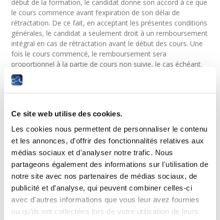
début de la formation, le candidat donne son accord à ce que
le cours commence avant l’expiration de son délai de
rétractation. De ce fait, en acceptant les présentes conditions
générales, le candidat a seulement droit à un remboursement
intégral en cas de rétractation avant le début des cours. Une
fois le cours commencé, le remboursement sera
proportionnel à la partie de cours non suivie, le cas échéant.
La connexion à son espace personnel sur la plateforme de
formation Moodle.lllc, donne accès au support de cours
conformément à l’article 11 ci-dessous. Toute connexion,
même avant le début des cours s’assimile donc à un
Ce site web utilise des cookies.
commencement de cours et entraine la perte de tout droit à
Les cookies nous permettent de personnaliser le contenu
remboursement.
et les annonces, d'offrir des fonctionnalités relatives aux
Dans certains cas exceptionnels (maladie grave, accident du
médias sociaux et d'analyser notre trafic. Nous
candidat…), le LLLC peut procéder à un remboursement. Les
partageons également des informations sur l'utilisation de
décisions prises en la matière par le LLLC sont sans appel et
notre site avec nos partenaires de médias sociaux, de
sans motivation.
publicité et d'analyse, qui peuvent combiner celles-ci
Article 7 – Intervenants et contenu de la
avec d'autres informations que vous leur avez fournies
formation
ou qu'ils ont collectées lors de votre utilisation de leurs