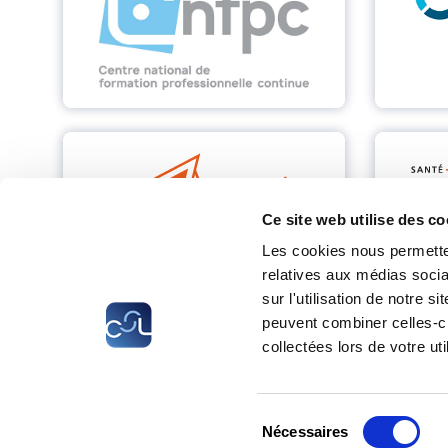
Ce site web utilise des co
Les cookies nous permetten
relatives aux médias socia
sur l'utilisation de notre 
peuvent combiner celles-ci
collectées lors de votre uti
CSL
LLLC
CEFOS
Sélection
Nécessaires
® LIFELONG LEARNING CENTRE 2026
du