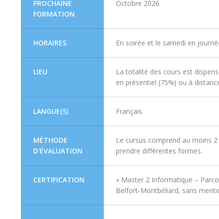
PROCHAINE
Octobre 2026
FORMATION
HORAIRES
En soirée et le samedi en journé
LIEU
La totalité des cours est dispe
en présentiel (75%) ou à distanc
LANGUE(S)
Français
MÉTHODE
Le cursus comprend au moins 2 
D’ÉVALUATION
prendre différentes formes.
CERTIFICATION
« Master 2 Informatique – Parcou
Belfort-Montbéliard, sans mentio