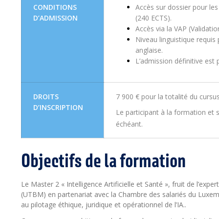
CONDITIONS
Accès sur dossier pour les
D’ADMISSION
(240 ECTS).
Accès via la VAP (Validatio
Niveau linguistique requi
anglaise.
L’admission définitive est
DROITS
7 900 € pour la totalité du cursu
D’INSCRIPTION
Le participant à la formation et
échéant.
Objectifs de la formation
Le Master 2 « Intelligence Artificielle et Santé », fruit de l’exp
(UTBM) en partenariat avec la Chambre des salariés du Luxem
au
pilotage éthique, juridique et opérationnel de l’IA.
.