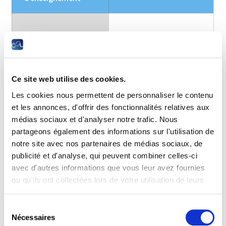
Outils du
Management
management
d’équipe et de
(42h – 6 ECTS)
projet
Marketing-
management
Ce site web utilise des cookies.
Les cookies nous permettent de personnaliser le contenu
et les annonces, d'offrir des fonctionnalités relatives aux
médias sociaux et d'analyser notre trafic. Nous
Analyse et pilotage
Théorie des
partageons également des informations sur l'utilisation de
(69h – 6 ECTS)
organisations
notre site avec nos partenaires de médias sociaux, de
Analyse financière
publicité et d'analyse, qui peuvent combiner celles-ci
Comptabilité de
gestion
avec d'autres informations que vous leur avez fournies
ou qu'ils ont collectées lors de votre utilisation de leurs
services.
Sélection
Fondamentale
Droit individuel du
Nécessaires
du
gestion, droit et
travail