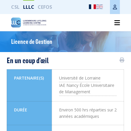
CSL
LLLC
CEFOS
Imprimer toute la page
Licence de Gestion
En un coup d'œil
PARTENAIRE(S)
Université de Lorraine
IAE Nancy École Universitaire
de Management
DURÉE
Environ 500 hrs réparties sur 2
années académiques